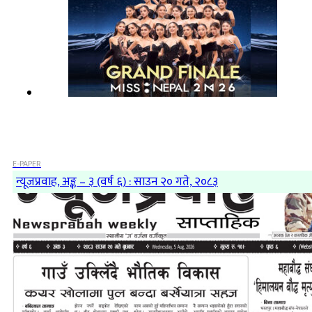
E-PAPER
न्यूजप्रवाह, अङ्क – ३ (वर्ष ६) : साउन २० गते, २०८३