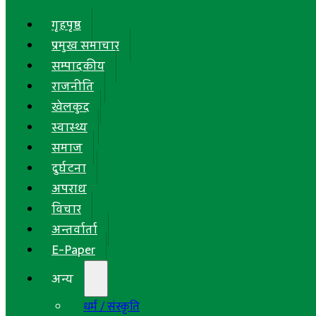
गृहपृष्ठ
प्रमुख समाचार
सम्पादकीय
राजनीति
खेलकुद
स्वास्थ्य
समाज
दुर्घटना
अपराध
विचार
अन्तर्वार्ता
E-Paper
अन्य
धर्म / संस्कृति