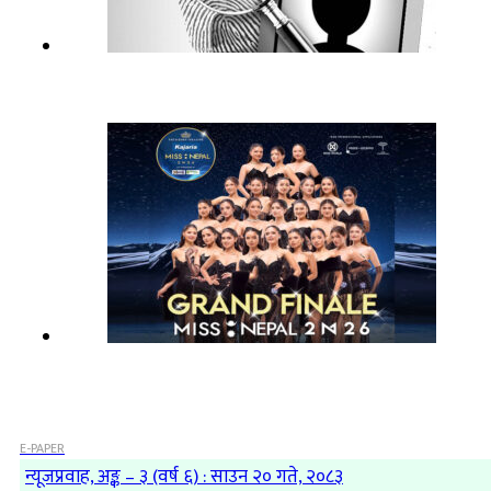
E-PAPER
न्यूजप्रवाह, अङ्क – ३ (वर्ष ६) : साउन २० गते, २०८३