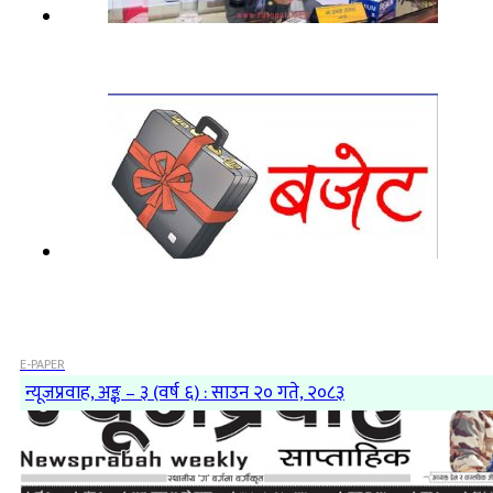
E-PAPER
न्यूजप्रवाह, अङ्क – ३ (वर्ष ६) : साउन २० गते, २०८३