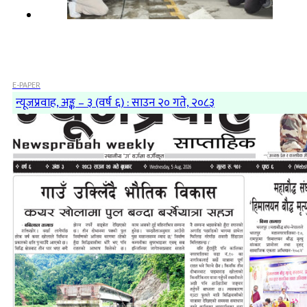
E-PAPER
न्यूजप्रवाह, अङ्क – ३ (वर्ष ६) : साउन २० गते, २०८३