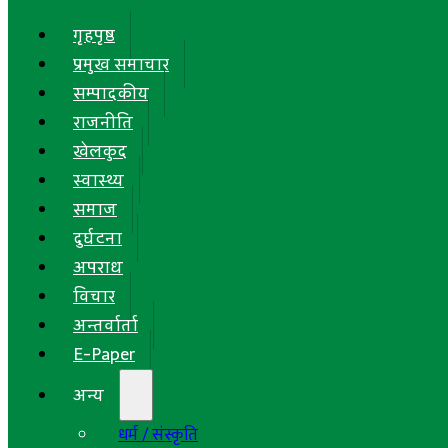
गृहपृष्ठ
प्रमुख समाचार
सम्पादकीय
राजनीति
खेलकुद
स्वास्थ्य
समाज
दुर्घटना
अपराध
विचार
अन्तर्वार्ता
E-Paper
अन्य
धर्म / संस्कृति