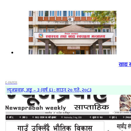
खाद्य 
E-PAPER
न्यूजप्रवाह, अङ्क – ३ (वर्ष ६) : साउन २० गते, २०८३