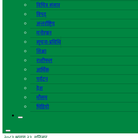
विचित्र संसार
विपद्
अन्तर्राष्ट्रिय
मनोरञ्जन
सूचना-प्रविधि
शिक्षा
राशीफल
आर्थिक
पर्यटन
देश
मौसम
भिडियो
२०८३ श्रावण २३, शनिबार