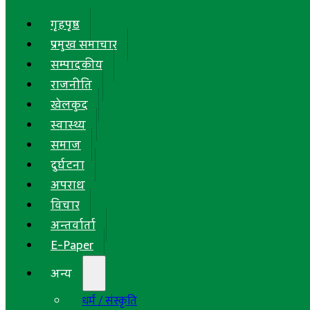
गृहपृष्ठ
प्रमुख समाचार
सम्पादकीय
राजनीति
खेलकुद
स्वास्थ्य
समाज
दुर्घटना
अपराध
विचार
अन्तर्वार्ता
E-Paper
अन्य
धर्म / संस्कृति