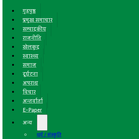
गृहपृष्ठ
प्रमुख समाचार
सम्पादकीय
राजनीति
खेलकुद
स्वास्थ्य
समाज
दुर्घटना
अपराध
विचार
अन्तर्वार्ता
E-Paper
अन्य
धर्म / संस्कृति