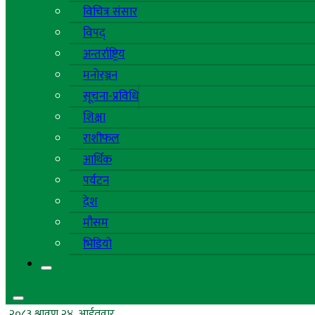
विचित्र संसार
विपद्
अन्तर्राष्ट्रिय
मनोरञ्जन
सूचना-प्रविधि
शिक्षा
राशीफल
आर्थिक
पर्यटन
देश
मौसम
भिडियो
२०८३ श्रावण २४, आईतवार