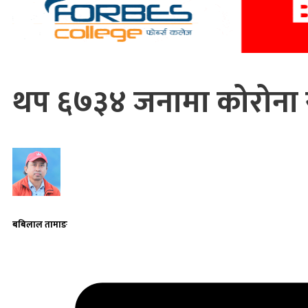
थप ६७३४ जनामा कोरोना 
बबिलाल तामाङ