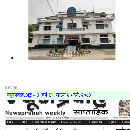
E-PAPER
न्यूजप्रवाह, अङ्क – ३ (वर्ष ६) : साउन २० गते, २०८३