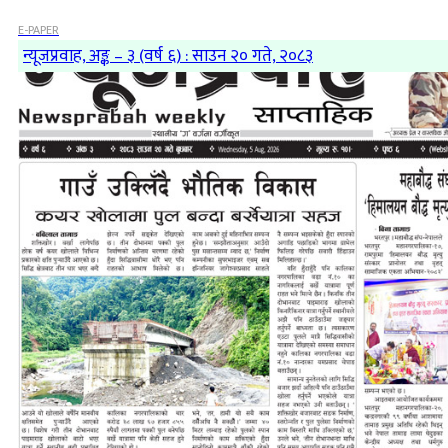
E-PAPER
न्यूजप्रवाह, अङ्क – ३ (वर्ष ६) : साउन २० गते, २०८३