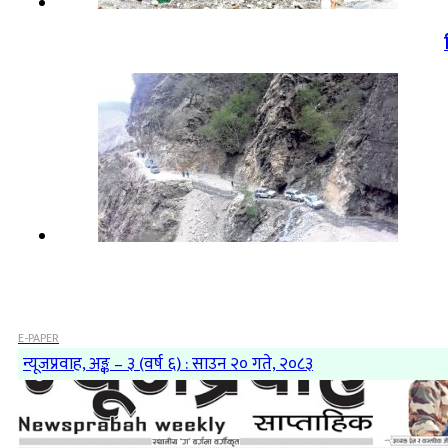
E-PAPER
न्यूजप्रवाह, अङ्क – ३ (वर्ष ६) : साउन २० गते, २०८३