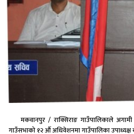
मकवानपुर / राक्सिराङ गाउँपालिकाले अगामी
गाउँसभाको १२ औँ अधिवेशनमा गाउँपालिका उपाध्यक्ष