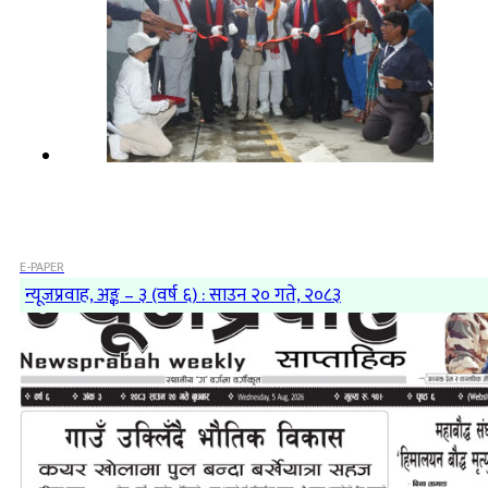
E-PAPER
न्यूजप्रवाह, अङ्क – ३ (वर्ष ६) : साउन २० गते, २०८३