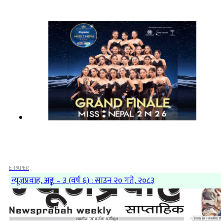
E-PAPER
न्यूजप्रवाह, अङ्क – ३ (वर्ष ६) : साउन २० गते, २०८३