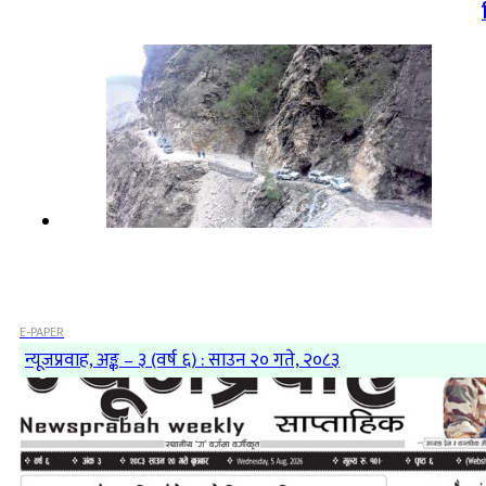
E-PAPER
न्यूजप्रवाह, अङ्क – ३ (वर्ष ६) : साउन २० गते, २०८३