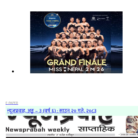
E-PAPER
न्यूजप्रवाह, अङ्क – ३ (वर्ष ६) : साउन २० गते, २०८३