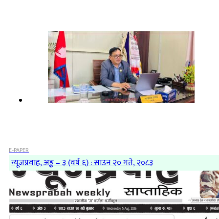
E-PAPER
न्यूजप्रवाह, अङ्क – ३ (वर्ष ६) : साउन २० गते, २०८३