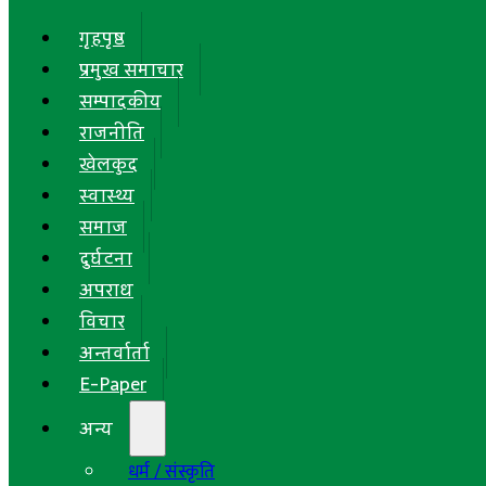
गृहपृष्ठ
प्रमुख समाचार
सम्पादकीय
राजनीति
खेलकुद
स्वास्थ्य
समाज
दुर्घटना
अपराध
विचार
अन्तर्वार्ता
E-Paper
अन्य
धर्म / संस्कृति