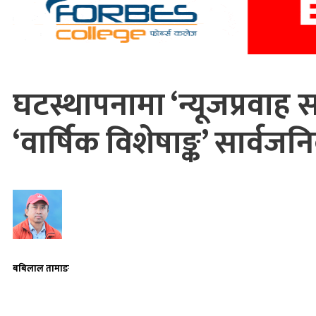
घटस्थापनामा ‘न्यूजप्रवाह 
‘वार्षिक विशेषाङ्क’ सार्वज
बबिलाल तामाङ