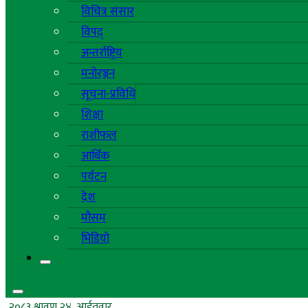
विचित्र संसार
विपद्
अन्तर्राष्ट्रिय
मनोरञ्जन
सूचना-प्रविधि
शिक्षा
राशीफल
आर्थिक
पर्यटन
देश
मौसम
भिडियो
२०८३ श्रावण २४, आईतवार