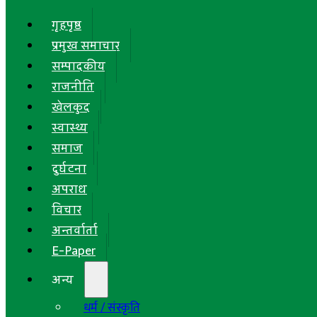
गृहपृष्ठ
प्रमुख समाचार
सम्पादकीय
राजनीति
खेलकुद
स्वास्थ्य
समाज
दुर्घटना
अपराध
विचार
अन्तर्वार्ता
E-Paper
अन्य
धर्म / संस्कृति