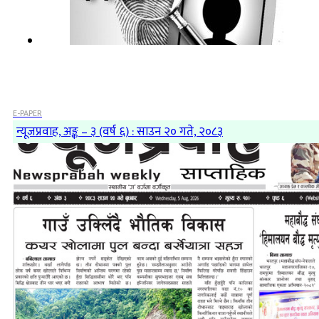
E-PAPER
न्यूजप्रवाह, अङ्क – ३ (वर्ष ६) : साउन २० गते, २०८३