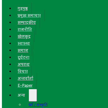
गृहपृष्ठ
प्रमुख समाचार
सम्पादकीय
राजनीति
खेलकुद
स्वास्थ्य
समाज
दुर्घटना
अपराध
विचार
अन्तर्वार्ता
E-Paper
अन्य
धर्म / संस्कृति