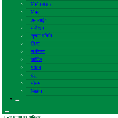
विचित्र संसार
विपद्
अन्तर्राष्ट्रिय
मनोरञ्जन
सूचना-प्रविधि
शिक्षा
राशीफल
आर्थिक
पर्यटन
देश
मौसम
भिडियो
२०८३ श्रावण २३, शनिबार