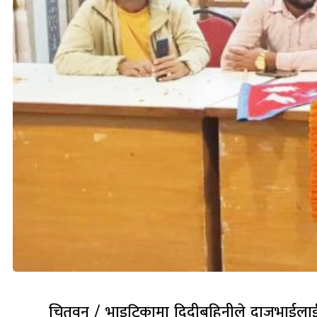
चितवन / भाइटिकामा दिदीबहिनीले दाजुभाईला