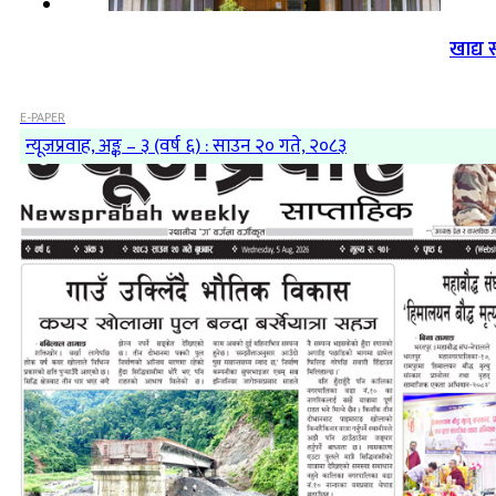
खाद्य 
E-PAPER
न्यूजप्रवाह, अङ्क – ३ (वर्ष ६) : साउन २० गते, २०८३