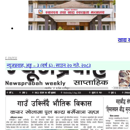
खाद्य 
E-PAPER
न्यूजप्रवाह, अङ्क – ३ (वर्ष ६) : साउन २० गते, २०८३