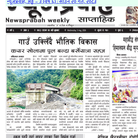
न्यूजप्रवाह, अङ्क – ३ (वर्ष ६) : साउन २० गते, २०८३