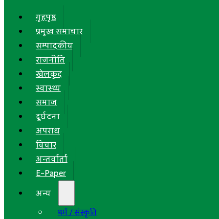
गृहपृष्ठ
प्रमुख समाचार
सम्पादकीय
राजनीति
खेलकुद
स्वास्थ्य
समाज
दुर्घटना
अपराध
विचार
अन्तर्वार्ता
E-Paper
अन्य
धर्म / संस्कृति