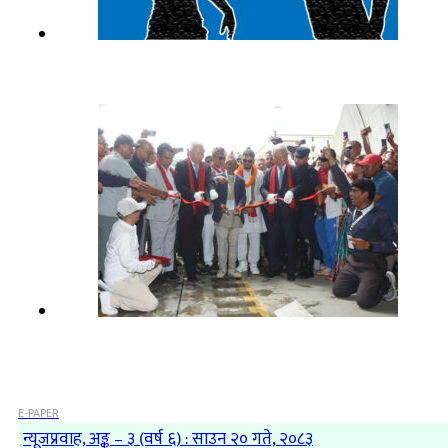
E-PAPER
न्यूजप्रवाह, अङ्क – ३ (वर्ष ६) : साउन २० गते, २०८३