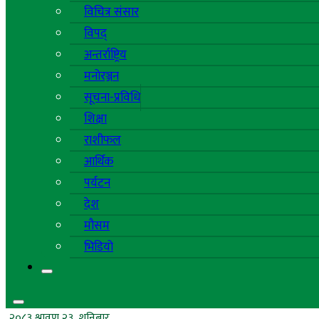
विचित्र संसार
विपद्
अन्तर्राष्ट्रिय
मनोरञ्जन
सूचना-प्रविधि
शिक्षा
राशीफल
आर्थिक
पर्यटन
देश
मौसम
भिडियो
२०८३ श्रावण २३, शनिबार