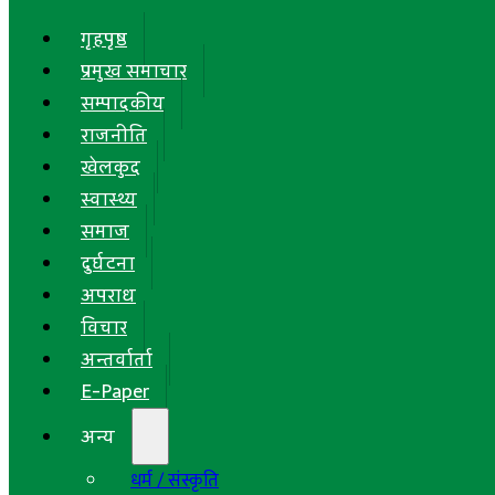
गृहपृष्ठ
प्रमुख समाचार
सम्पादकीय
राजनीति
खेलकुद
स्वास्थ्य
समाज
दुर्घटना
अपराध
विचार
अन्तर्वार्ता
E-Paper
अन्य
धर्म / संस्कृति