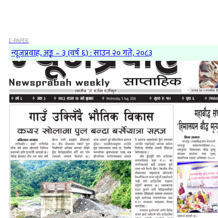
E-PAPER
न्यूजप्रवाह, अङ्क – ३ (वर्ष ६) : साउन २० गते, २०८३