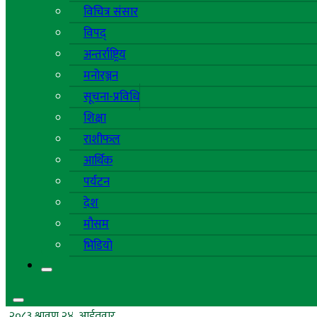
विचित्र संसार
विपद्
अन्तर्राष्ट्रिय
मनोरञ्जन
सूचना-प्रविधि
शिक्षा
राशीफल
आर्थिक
पर्यटन
देश
मौसम
भिडियो
२०८३ श्रावण २४, आईतवार