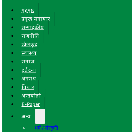
गृहपृष्ठ
प्रमुख समाचार
सम्पादकीय
राजनीति
खेलकुद
स्वास्थ्य
समाज
दुर्घटना
अपराध
विचार
अन्तर्वार्ता
E-Paper
अन्य
धर्म / संस्कृति