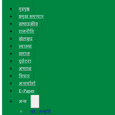
गृहपृष्ठ
प्रमुख समाचार
सम्पादकीय
राजनीति
खेलकुद
स्वास्थ्य
समाज
दुर्घटना
अपराध
विचार
अन्तर्वार्ता
E-Paper
अन्य
धर्म / संस्कृति