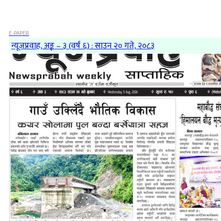
E-PAPER
न्यूजप्रवाह, अङ्क – ३ (वर्ष ६) : साउन २० गते, २०८३