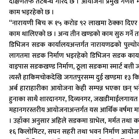
दक्षिणतर्फ तटबन्ध गरिँदै छ । आयोजना प्रमुख गणे
काम भइरहेको छ ।
“नारायणी बिच रू १५ करोड ९२ लाखमा ठेक्का दिएर 
काम थालिएको छ । अन्य तीन खण्डको काम सुरु गर्ने त
डिभिजन सडक कार्यालयअन्तर्गत नारायणढको पुल्चोक
लागतमा सडक निर्माण भइरहेको डिभिजन सडक कार्यालय
वाइपास सडकखण्ड निर्माण, ठूला सडकमा स्मार्ट बत्ती
त्यस्तै हाकिमचोकदेखि जगतपुरसम्म दुई खण्डमा १३ क
अर्ब हाराहारीका आयोजना केही सम्पन्न भएका छन्
हुनाका साथै शारदानगर, दिव्यनगर, जखडीमाईलगाय
महानगरस्तरीय आयोजनाअन्तर्गत यस आर्थिक वर्षमा 
। उहाँका अनुसार अहिले सडकमा ग्राभेल, मर्मत तथा 
१६ किलोमिटर, सघन सहरी तथा भवन निर्माण आयोजनाल