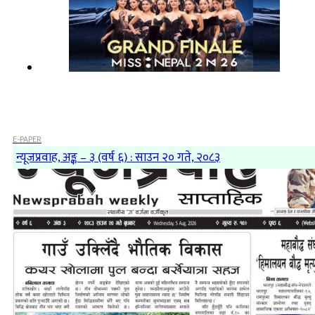
E-PAPER
न्यूजप्रवाह, अङ्क – ३ (वर्ष ६) : साउन २० गते, २०८३