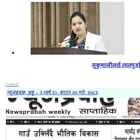
सुकुम्वासीलाई लालपुर्ज
E-PAPER
न्यूजप्रवाह, अङ्क – ३ (वर्ष ६) : साउन २० गते, २०८३