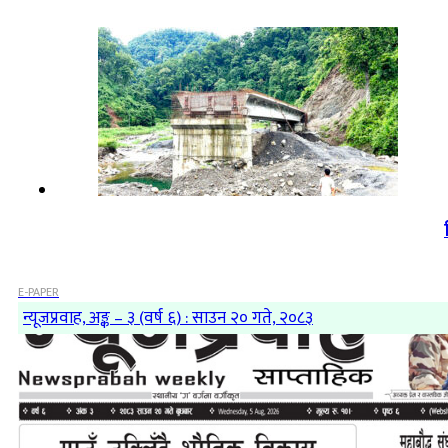
E-PAPER
न्यूजप्रवाह, अङ्क – ३ (वर्ष ६) : साउन २० गते, २०८३