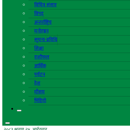
विचित्र संसार
विपद्
अन्तर्राष्ट्रिय
मनोरञ्जन
सूचना-प्रविधि
शिक्षा
राशीफल
आर्थिक
पर्यटन
देश
मौसम
भिडियो
२०८३ श्रावण २४, आईतवार