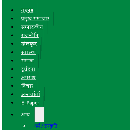
गृहपृष्ठ
प्रमुख समाचार
सम्पादकीय
राजनीति
खेलकुद
स्वास्थ्य
समाज
दुर्घटना
अपराध
विचार
अन्तर्वार्ता
E-Paper
अन्य
धर्म / संस्कृति