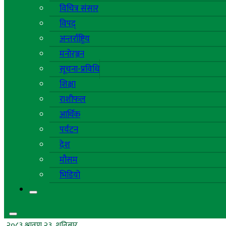
विचित्र संसार
विपद्
अन्तर्राष्ट्रिय
मनोरञ्जन
सूचना-प्रविधि
शिक्षा
राशीफल
आर्थिक
पर्यटन
देश
मौसम
भिडियो
२०८३ श्रावण २३, शनिबार