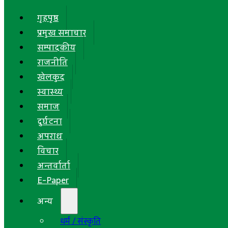
गृहपृष्ठ
प्रमुख समाचार
सम्पादकीय
राजनीति
खेलकुद
स्वास्थ्य
समाज
दुर्घटना
अपराध
विचार
अन्तर्वार्ता
E-Paper
अन्य
धर्म / संस्कृति