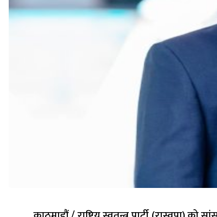
काठमाडौं / राष्ट्रिय स्वतन्त्र पार्टी (रास्वपा) को