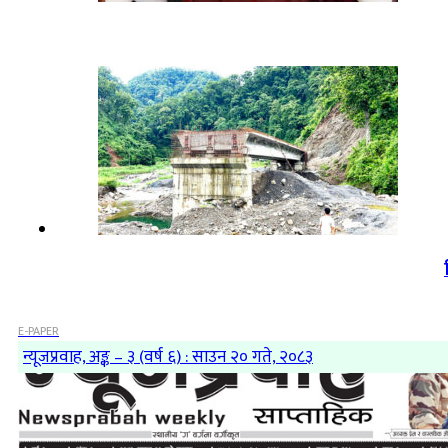
E-PAPER
न्यूजप्रवाह, अङ्क – ३ (वर्ष ६) : साउन २० गते, २०८३