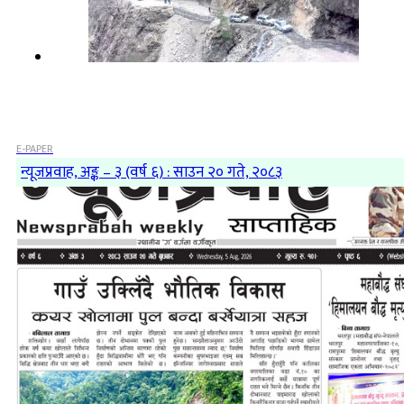
E-PAPER
न्यूजप्रवाह, अङ्क – ३ (वर्ष ६) : साउन २० गते, २०८३