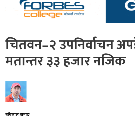
चितवन–२ उपनिर्वाचन अपड
मतान्तर ३३ हजार नजिक
बबिलाल तामाङ