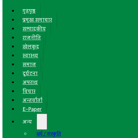
गृहपृष्ठ
प्रमुख समाचार
सम्पादकीय
राजनीति
खेलकुद
स्वास्थ्य
समाज
दुर्घटना
अपराध
विचार
अन्तर्वार्ता
E-Paper
अन्य
धर्म / संस्कृति