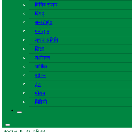
विचित्र संसार
विपद्
अन्तर्राष्ट्रिय
मनोरञ्जन
सूचना-प्रविधि
शिक्षा
राशीफल
आर्थिक
पर्यटन
देश
मौसम
भिडियो
२०८३ श्रावण २३, शनिबार