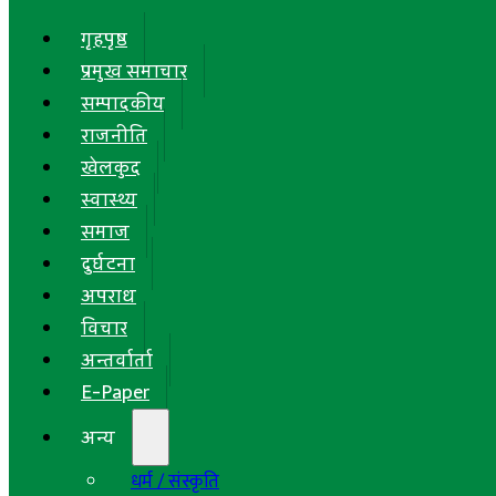
गृहपृष्ठ
प्रमुख समाचार
सम्पादकीय
राजनीति
खेलकुद
स्वास्थ्य
समाज
दुर्घटना
अपराध
विचार
अन्तर्वार्ता
E-Paper
अन्य
धर्म / संस्कृति