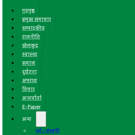
गृहपृष्ठ
प्रमुख समाचार
सम्पादकीय
राजनीति
खेलकुद
स्वास्थ्य
समाज
दुर्घटना
अपराध
विचार
अन्तर्वार्ता
E-Paper
अन्य
धर्म / संस्कृति