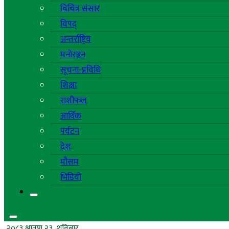
विचित्र संसार
विपद्
अन्तर्राष्ट्रिय
मनोरञ्जन
सूचना-प्रविधि
शिक्षा
राशीफल
आर्थिक
पर्यटन
देश
मौसम
भिडियो
२०८३ श्रावण २३, शनिबार