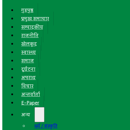
गृहपृष्ठ
प्रमुख समाचार
सम्पादकीय
राजनीति
खेलकुद
स्वास्थ्य
समाज
दुर्घटना
अपराध
विचार
अन्तर्वार्ता
E-Paper
अन्य
धर्म / संस्कृति