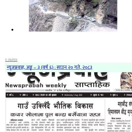
E-PAPER
न्यूजप्रवाह, अङ्क – ३ (वर्ष ६) : साउन २० गते, २०८३