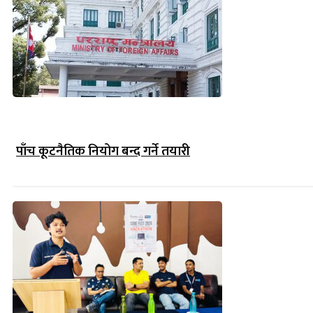
पाँच कूटनैतिक नियोग बन्द गर्ने तयारी