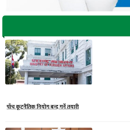
पाँच कूटनैतिक नियोग बन्द गर्ने तयारी