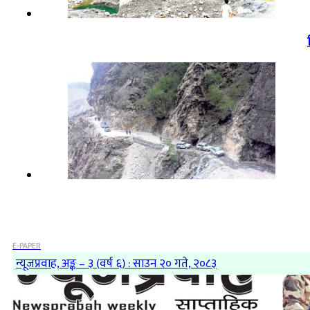
E-PAPER
न्यूजप्रवाह, अङ्क – ३ (वर्ष ६) : साउन २० गते, २०८३