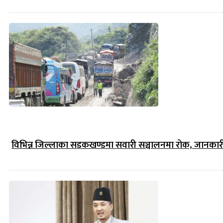
विभिन्न जिल्लाका सडकखण्डमा सवारी सञ्चालनमा रोक, जानकारीसह