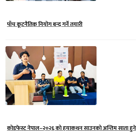
पाँच कूटनैतिक नियोग बन्द गर्ने तयारी
कोडफेस्ट नेपाल–२०२६ को हयाकथन साउनको अन्तिम साता हुने