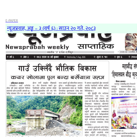
E-PAPER
न्यूजप्रवाह, अङ्क – ३ (वर्ष ६) : साउन २० गते, २०८३