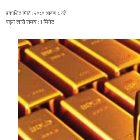
प्रकाशित मिति : २०८० श्रावण ८ गते
पढ्न लाग्ने समय : 1 मिनेट