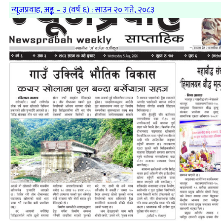
न्यूजप्रवाह, अङ्क – ३ (वर्ष ६) : साउन २० गते, २०८३