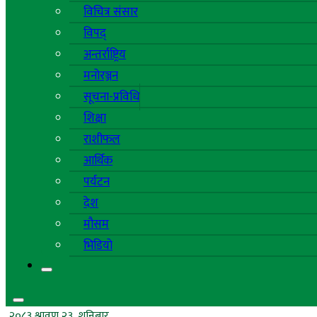
विचित्र संसार
विपद्
अन्तर्राष्ट्रिय
मनोरञ्जन
सूचना-प्रविधि
शिक्षा
राशीफल
आर्थिक
पर्यटन
देश
मौसम
भिडियो
२०८३ श्रावण २३, शनिबार