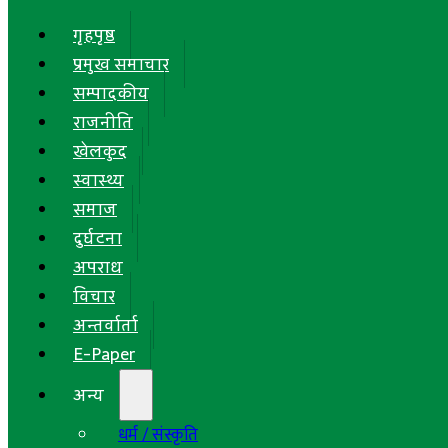
गृहपृष्ठ
प्रमुख समाचार
सम्पादकीय
राजनीति
खेलकुद
स्वास्थ्य
समाज
दुर्घटना
अपराध
विचार
अन्तर्वार्ता
E-Paper
अन्य
धर्म / संस्कृति