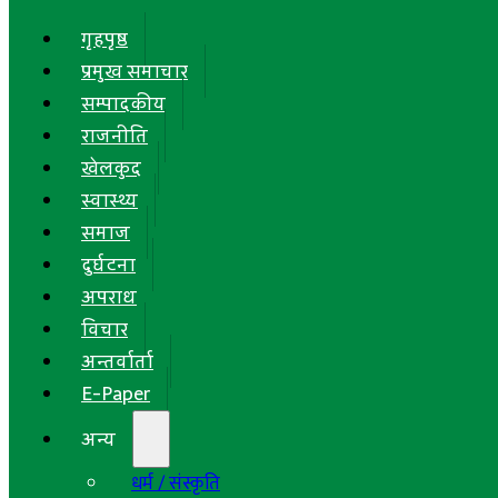
गृहपृष्ठ
प्रमुख समाचार
सम्पादकीय
राजनीति
खेलकुद
स्वास्थ्य
समाज
दुर्घटना
अपराध
विचार
अन्तर्वार्ता
E-Paper
अन्य
धर्म / संस्कृति