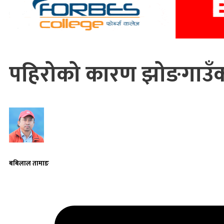
पहिरोको कारण झोङगाउँ
बबिलाल तामाङ