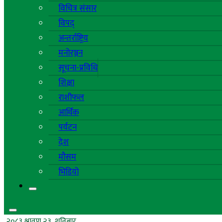
विचित्र संसार
विपद्
अन्तर्राष्ट्रिय
मनोरञ्जन
सूचना-प्रविधि
शिक्षा
राशीफल
आर्थिक
पर्यटन
देश
मौसम
भिडियो
२०८३ श्रावण २३, शनिबार