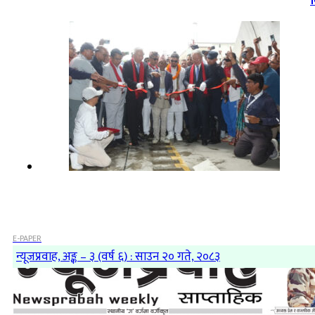
व
E-PAPER
न्यूजप्रवाह, अङ्क – ३ (वर्ष ६) : साउन २० गते, २०८३