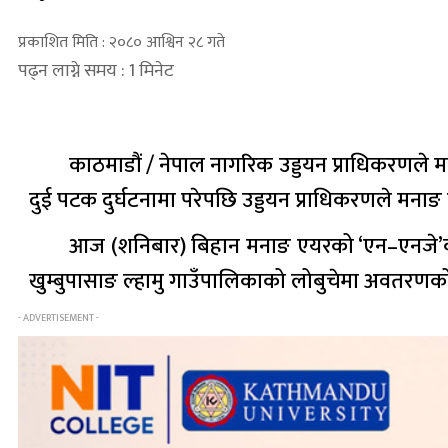
प्रकाशित मिति : २०८० आश्विन २८ गते
पढ्न लाग्ने समय : 1 मिनेट
काठमाडौं / नेपाल नागरिक उड्डयन प्राधिकरणले
दुई पटक दुर्घटनामा परेपछि उड्डयन प्राधिकरणले मना
आज (शनिबार) बिहान मनाङ एयरको ‘एन–एनजे’कलस
खुम्बुपासाङ ल्हामु गाउँपालिकाको लोबुचेमा अवतरणको 
- ADVERTISEMENT -