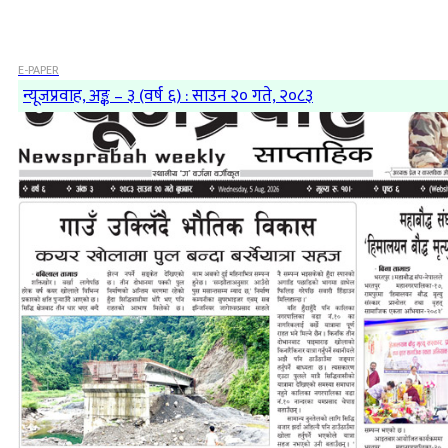
E-PAPER
न्यूजप्रवाह, अङ्क – ३ (वर्ष ६) : साउन २० गते, २०८३